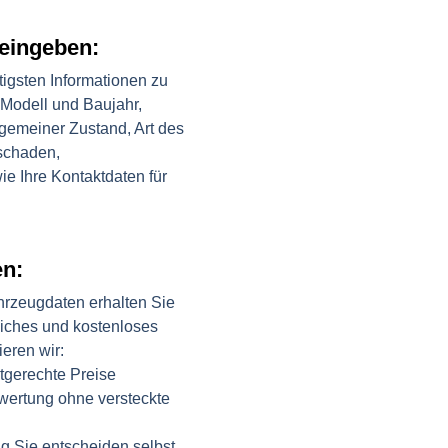
eingeben:
tigsten Informationen zu
 Modell und Baujahr,
lgemeiner Zustand, Art des
schaden,
e Ihre Kontaktdaten für
en:
hrzeugdaten erhalten Sie
liches und kostenloses
eren wir:
ktgerechte Preise
ewertung ohne versteckte
g Sie entscheiden selbst