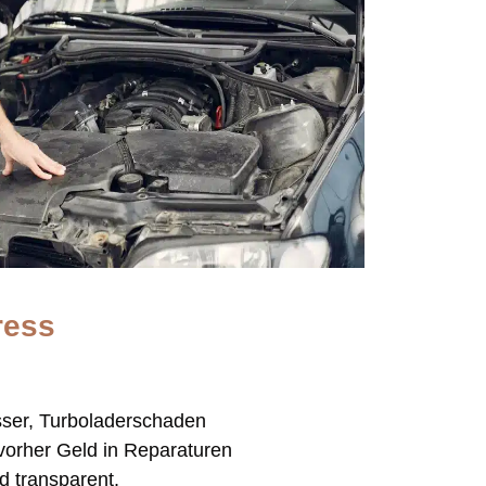
ress
sser, Turboladerschaden
vorher Geld in Reparaturen
d transparent.