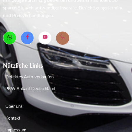
Fahrzeuge kurzfristig bewerten und zeitnah abholen. So
sparen Sie sich aufwendige Inserate, Besichtigungstermine
und Preisverhandlungen.
Nützliche Links
Defektes Auto verkaufen
PKW Ankauf Deutschland
Über uns
Kontakt
Impressum