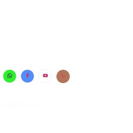
Berlin, Hamburg, München, Frankfurt, Köln, Stuttgart oder
Leipzig – unser Team organisiert die Abholung direkt bei
Ihnen vor Ort.
Durch unser deutschlandweites Netzwerk können wir viele
Fahrzeuge kurzfristig bewerten und zeitnah abholen. So
sparen Sie sich aufwendige Inserate, Besichtigungstermine
und Preisverhandlungen.
Nützliche Links
Defektes Auto verkaufen
PKW Ankauf Deutschland