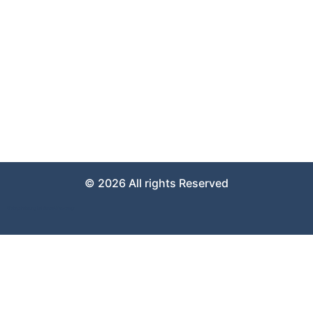
Über uns
Kontakt
Impressum
Datenschutzerklärung
Sie erreichen uns täglich von 08:00 bis 22:00 Uhr
© 2026 All rights Reserved
Weboptimierung bei GutesWeb.design