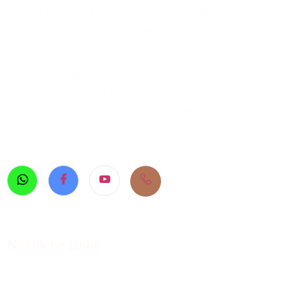
Berlin, Hamburg, München, Frankfurt, Köln, Stuttgart oder
Leipzig – unser Team organisiert die Abholung direkt bei
Ihnen vor Ort.
Durch unser deutschlandweites Netzwerk können wir viele
Fahrzeuge kurzfristig bewerten und zeitnah abholen. So
sparen Sie sich aufwendige Inserate, Besichtigungstermine
und Preisverhandlungen.
Nützliche Links
Defektes Auto verkaufen
PKW Ankauf Deutschland