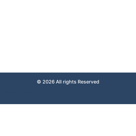
Über uns
Kontakt
Impressum
Datenschutzerklärung
Sie erreichen uns täglich von 08:00 bis 22:00 Uhr
© 2026 All rights Reserved
Weboptimierung bei GutesWeb.design