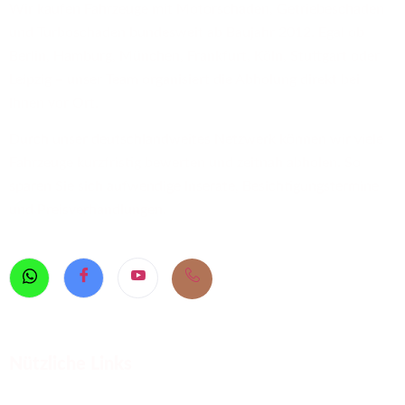
Wir kaufen Fahrzeuge mit Motorschaden, Getriebeschaden
und Turboschaden bundesweit ab Baujahr 2012. Egal ob
Berlin, Hamburg, München, Frankfurt, Köln, Stuttgart oder
Leipzig – unser Team organisiert die Abholung direkt bei
Ihnen vor Ort.
Durch unser deutschlandweites Netzwerk können wir viele
Fahrzeuge kurzfristig bewerten und zeitnah abholen. So
sparen Sie sich aufwendige Inserate, Besichtigungstermine
und Preisverhandlungen.
Nützliche Links
Defektes Auto verkaufen