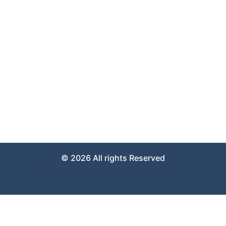
PKW Ankauf Deutschland
Über uns
Kontakt
Impressum
Datenschutzerklärung
Sie erreichen uns täglich von 08:00 bis 22:00 Uhr
© 2026 All rights Reserved
Weboptimierung bei GutesWeb.design